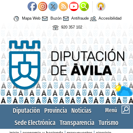
Mapa Web
Buzón
Antifraude
Accesibilidad
920 357 102
Diputación
Provincia
Noticias
Menú
Sede Electrónica
Transparencia
Turismo
|
|
|
inicio
economia-y-hacienda
presupuestos
ejercicio-