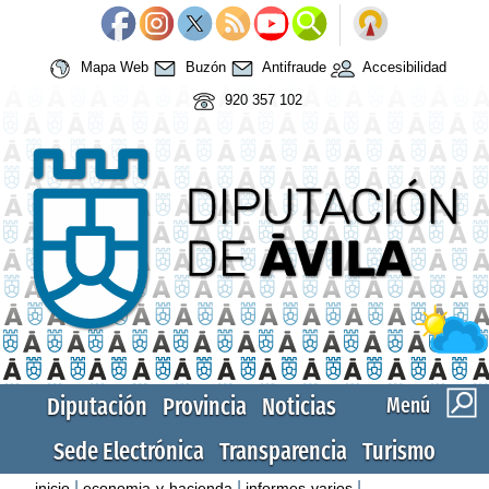
Mapa Web
Buzón
Antifraude
Accesibilidad
920 357 102
Diputación
Provincia
Noticias
Menú
Sede Electrónica
Transparencia
Turismo
|
|
|
inicio
economia-y-hacienda
informes-varios