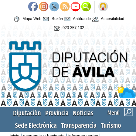
Mapa Web
Buzón
Antifraude
Accesibilidad
920 357 102
Diputación
Provincia
Noticias
Menú
Sede Electrónica
Transparencia
Turismo
|
|
|
inicio
economia-y-hacienda
informes-varios