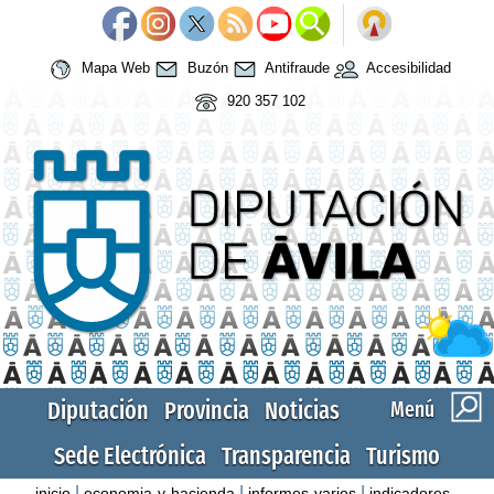
Mapa Web
Buzón
Antifraude
Accesibilidad
920 357 102
Diputación
Provincia
Noticias
Menú
Sede Electrónica
Transparencia
Turismo
|
|
|
inicio
economia-y-hacienda
informes-varios
indicadores-