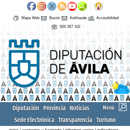
Mapa Web
Buzón
Antifraude
Accesibilidad
920 357 102
Diputación
Provincia
Noticias
Menú
Sede Electrónica
Transparencia
Turismo
|
|
|
inicio
economia-y-hacienda
informes-varios
indicadores-