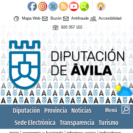
Mapa Web
Buzón
Antifraude
Accesibilidad
920 357 102
Diputación
Provincia
Noticias
Menú
Sede Electrónica
Transparencia
Turismo
|
|
|
inicio
economia-y-hacienda
informes-varios
indicadores-