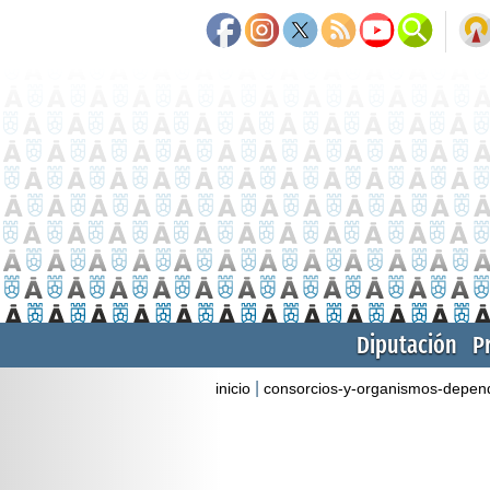
Diputación
P
|
inicio
consorcios-y-organismos-depen