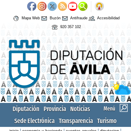
Mapa Web
Buzón
Antifraude
Accesibilidad
920 357 102
Diputación
Provincia
Noticias
Menú
Sede Electrónica
Transparencia
Turismo
|
|
|
|
inicio
economia-y-hacienda
cuentas-anuales
diputacion