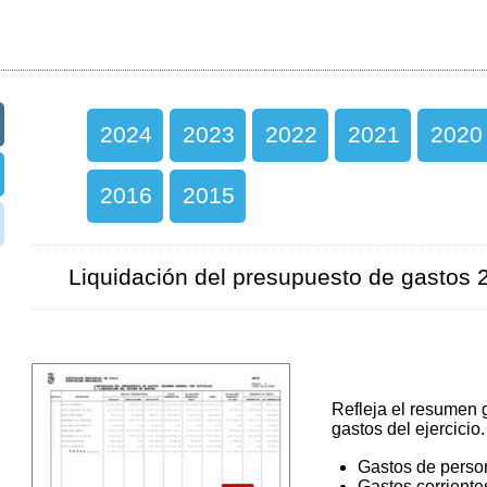
2024
2023
2022
2021
2020
2016
2015
Liquidación del presupuesto de gastos 
Refleja el resumen g
gastos del ejercicio.
Gastos de perso
Gastos corriente