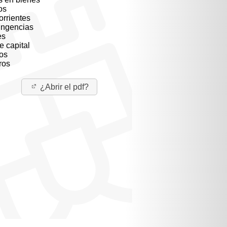
os
orrientes
ingencias
es
e capital
ros
ros
¿Abrir el pdf?