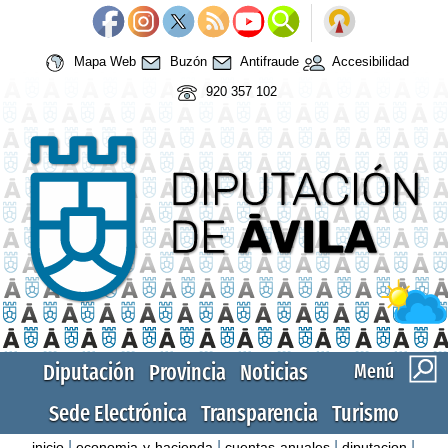
Mapa Web
Buzón
Antifraude
Accesibilidad
920 357 102
Diputación
Provincia
Noticias
Menú
Sede Electrónica
Transparencia
Turismo
|
|
|
|
inicio
economia-y-hacienda
cuentas-anuales
diputacion