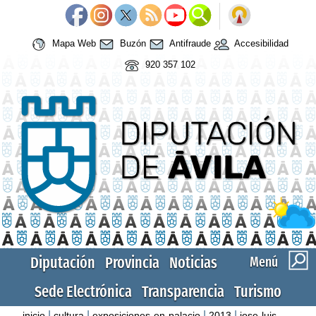
Mapa Web
Buzón
Antifraude
Accesibilidad
920 357 102
Diputación
Provincia
Noticias
Menú
Sede Electrónica
Transparencia
Turismo
|
|
|
|
inicio
cultura
exposiciones-en-palacio
2013
jose-luis-