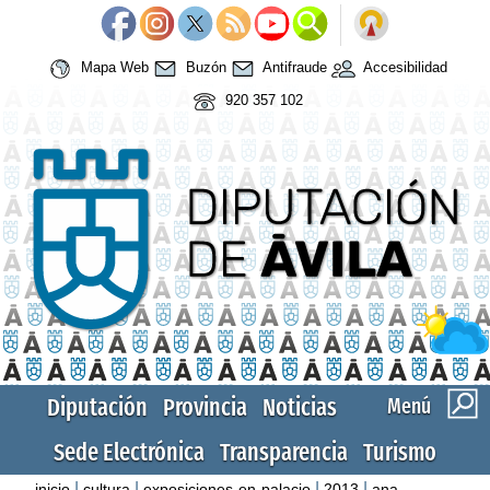
Mapa Web
Buzón
Antifraude
Accesibilidad
920 357 102
Diputación
Provincia
Noticias
Menú
Sede Electrónica
Transparencia
Turismo
|
|
|
|
inicio
cultura
exposiciones-en-palacio
2013
ana-