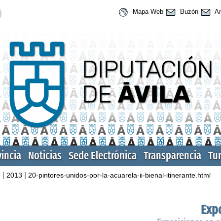
Mapa Web
Buzón
An
vincia
Noticias
Sede Electrónica
Transparencia
Tu
|
|
o
2013
20-pintores-unidos-por-la-acuarela-ii-bienal-itinerante.html
Expo