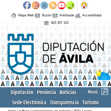
Mapa Web
Buzón
Antifraude
Accesibilidad
920 357 102
Diputación
Provincia
Noticias
Menú
Sede Electrónica
Transparencia
Turismo
|
|
|
|
inicio
cultura
exposiciones-en-palacio
2011
nana-