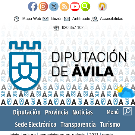
Mapa Web
Buzón
Antifraude
Accesibilidad
920 357 102
Diputación
Provincia
Noticias
Menú
Sede Electrónica
Transparencia
Turismo
|
|
|
|
inicio
cultura
exposiciones-en-palacio
2011
maria-