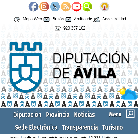
Mapa Web
Buzón
Antifraude
Accesibilidad
920 357 102
Diputación
Provincia
Noticias
Menú
Sede Electrónica
Transparencia
Turismo
|
|
|
|
inicio
cultura
exposiciones-en-palacio
2011
bibiano-