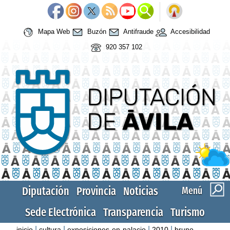
Mapa Web
Buzón
Antifraude
Accesibilidad
920 357 102
Diputación
Provincia
Noticias
Menú
Sede Electrónica
Transparencia
Turismo
|
|
|
|
inicio
cultura
exposiciones-en-palacio
2010
bruno-