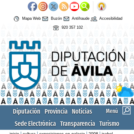
Mapa Web
Buzón
Antifraude
Accesibilidad
920 357 102
Diputación
Provincia
Noticias
Menú
Sede Electrónica
Transparencia
Turismo
|
|
|
|
inicio
cultura
exposiciones-en-palacio
2008
isabel-