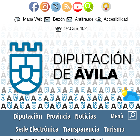
Mapa Web
Buzón
Antifraude
Accesibilidad
920 357 102
Diputación
Provincia
Noticias
Menú
Sede Electrónica
Transparencia
Turismo
|
|
|
inicio
cultura
catalogo-de-ofertas-escenicas