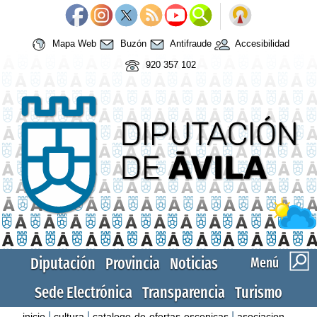
Mapa Web
Buzón
Antifraude
Accesibilidad
920 357 102
Diputación
Provincia
Noticias
Menú
Sede Electrónica
Transparencia
Turismo
|
|
|
inicio
cultura
catalogo-de-ofertas-escenicas
asociacion-