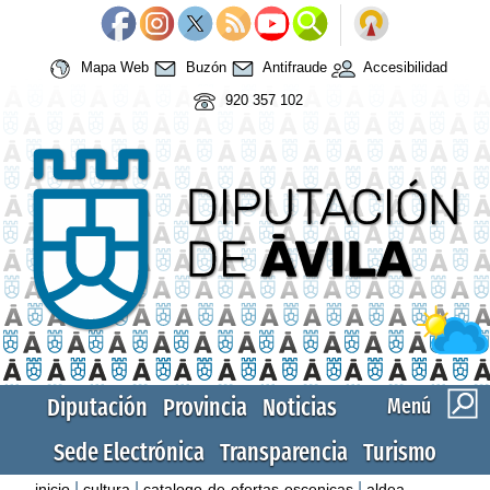
Mapa Web
Buzón
Antifraude
Accesibilidad
920 357 102
Diputación
Provincia
Noticias
Menú
Sede Electrónica
Transparencia
Turismo
|
|
|
inicio
cultura
catalogo-de-ofertas-escenicas
aldea-