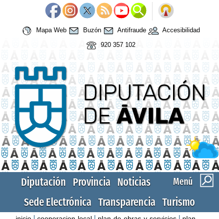
Mapa Web
Buzón
Antifraude
Accesibilidad
920 357 102
Diputación
Provincia
Noticias
Menú
Sede Electrónica
Transparencia
Turismo
|
|
|
inicio
cooperacion-local
plan-de-obras-y-servicios
plan-