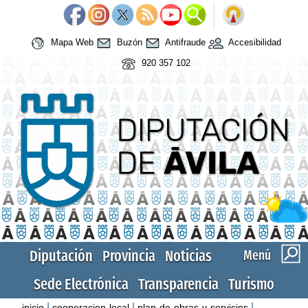
Mapa Web
Buzón
Antifraude
Accesibilidad
920 357 102
Diputación
Provincia
Noticias
Menú
Sede Electrónica
Transparencia
Turismo
|
|
|
inicio
cooperacion-local
plan-de-obras-y-servicios