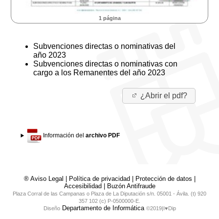
1 página
Subvenciones directas o nominativas del
año 2023
Subvenciones directas o nominativas con
cargo a los Remanentes del año 2023
¿Abrir el pdf?
Información del
archivo PDF
® Aviso Legal
|
Política de privacidad
|
Protección de datos
|
Accesibilidad
|
Buzón Antifraude
Plaza Corral de las Campanas o Plaza de La Diputación s/n. 05001 - Ávila. (t) 920
357 102 (c) P-0500000-E.
Departamento de Informática
Diseño
©2019|I♥Dip