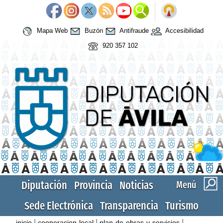
Mapa Web
Buzón
Antifraude
Accesibilidad
920 357 102
Diputación
Provincia
Noticias
Menú
Sede Electrónica
Transparencia
Turismo
|
|
|
inicio
cooperacion-local
plan-de-obras-y-servicios