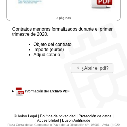
2 páginas
Contratos menores formalizados durante el primer
trimestre de 2020.
Objeto del contrato
Importe (euros)
Adjudicatario
¿Abrir el pdf?
Información del
archivo PDF
® Aviso Legal
|
Política de privacidad
|
Protección de datos
|
Accesibilidad
|
Buzón Antifraude
Plaza Corral de las Campanas o Plaza de La Diputación s/n. 05001 - Ávila. (t) 920