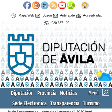
Mapa Web
Buzón
Antifraude
Accesibilidad
920 357 102
Diputación
Provincia
Noticias
Menú
Sede Electrónica
Transparencia
Turismo
|
|
|
|
inicio
contratacion
contratos
menores
2020.html