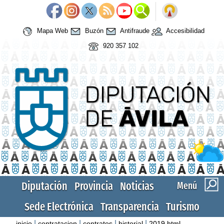
Mapa Web
Buzón
Antifraude
Accesibilidad
920 357 102
Diputación
Provincia
Noticias
Menú
Sede Electrónica
Transparencia
Turismo
|
|
|
|
inicio
contratacion
contratos
historial
2019.html