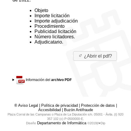
Objeto
Importe licitación
Importe adjudicación
Procedimiento
Publicidad licitación
Número licitadores.
Adjudicatario.
¿Abrir el pdf?
Información del
archivo PDF
® Aviso Legal
|
Política de privacidad
|
Protección de datos
|
Accesibilidad
|
Buzón Antifraude
Plaza Corral de las Campanas o Plaza de La Diputación s/n. 05001 - Ávila. (t) 920
357 102 (c) P-0500000-E.
Departamento de Informática
Diseño
©2019|I♥Dip