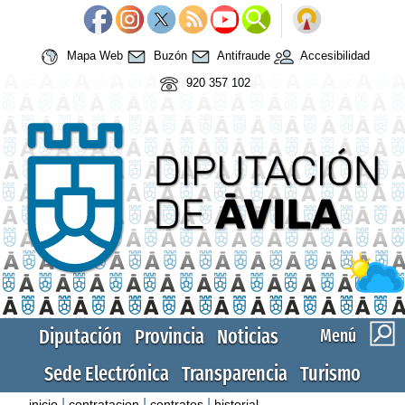
Mapa Web
Buzón
Antifraude
Accesibilidad
920 357 102
Diputación
Provincia
Noticias
Menú
Sede Electrónica
Transparencia
Turismo
|
|
|
inicio
contratacion
contratos
historial