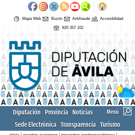
Mapa Web
Buzón
Antifraude
Accesibilidad
920 357 102
Diputación
Provincia
Noticias
Menú
Sede Electrónica
Transparencia
Turismo
|
|
|
inicio
asuntos-europeos
proyectos-nextgenarationeu