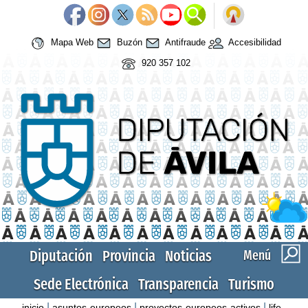
Mapa Web
Buzón
Antifraude
Accesibilidad
920 357 102
Diputación
Provincia
Noticias
Menú
Sede Electrónica
Transparencia
Turismo
|
|
|
inicio
asuntos-europeos
proyectos-europeos-activos
life-