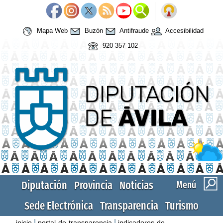
Mapa Web
Buzón
Antifraude
Accesibilidad
920 357 102
Diputación
Provincia
Noticias
Menú
Sede Electrónica
Transparencia
Turismo
|
|
inicio
portal-de-transparencia
indicadores-de-