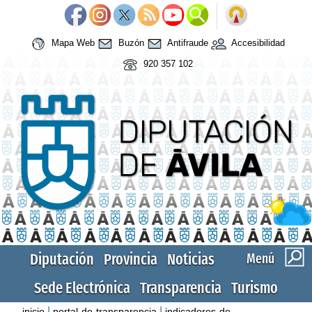
Mapa Web
Buzón
Antifraude
Accesibilidad
920 357 102
Diputación
Provincia
Noticias
Menú
Sede Electrónica
Transparencia
Turismo
|
|
inicio
portal-de-transparencia
indicadores-de-